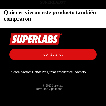
SUPERLABS®
Quienes vieron este producto también
compraron
Política de privacidad
Información de contacto
Contáctanos
Política de reembolso
Términos del servicio
Inicio
Nosotros
Tienda
Preguntas frecuentes
Contacto
Política de envío
Aviso legal
© 2026
Superlabs
Términos y políticas