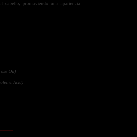
el cabello, promoviendo una apariencia
 la salud
ose Oil)
olenic Acid)
o
ás