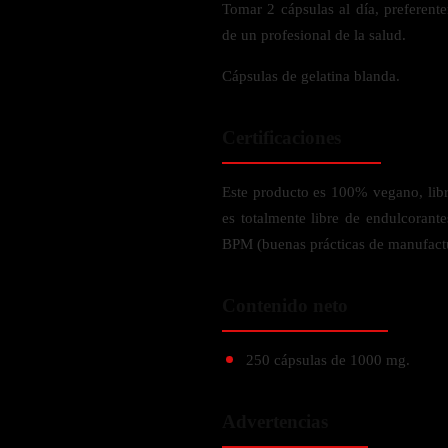
Verdes y Super Alimentos
Tomar 2 cápsulas al día, preferent
L-Carnitna
Cordyceps
Fosfatidilserina
de un profesional de la salud.
Vinagre de Sidra de Manzana
Maitake
BEBIDAS
Melena de Leon
Frijol Blanco
Melena de León
Cápsulas de gelatina blanda.
Ginkgo Biloba
Batidos de proteínas
Reishi
SOPORTE DE ENERGÍA
Pregnenolone
Hidratacion y Electrolitos
Certificaciones
Omegas
Vitamina B12
Suplementos de Betabel
Este producto es 100% vegano, libre
ARTICULACIONES & ÓSEO
es totalmente libre de endulcorant
Ginseng
BPM (buenas prácticas de manufact
Colageno
Suplementos de Té Verde
Cúrcuma
Suplementos de Abeja
Contenido neto
Glucosamina condroitina
BEBIDAS Y SNACKS
Boswellia
250 cápsulas de 1000 mg.
Acido Hialuronato
Batidos sustitutivos de comida
Batidos de Proteina
INTESTINAL & DIGESTIÓN
Advertencias
Barras de Proteinas