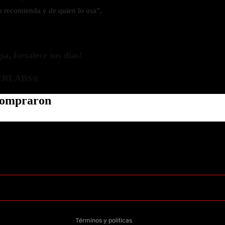
o recomienda y de quien lo usa”.
a, fortalece tus días!
ERLABS®
 compraron
Política de privacidad
Información de contacto
Política de reembolso
Términos del servicio
Política de envío
Aviso legal
Términos y políticas