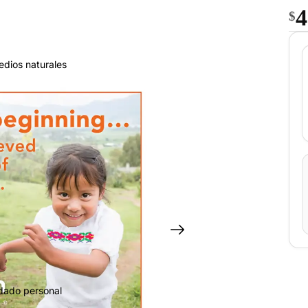
4
$
edios naturales
idado personal