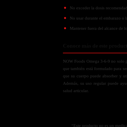
Probiótico
Bebidas Energeticas
No exceder la dosis recomendad
Enzimas Digestivas
POR OBJETIVOS
No usar durante el embarazo o l
Fibra
Aloe Vera
Mantener fuera del alcance de lo
Aumento de masa muscular
Jengibre
Desarrollo de resistencia
Conoce más de este produc
Pérdida de peso
SOPORTE DE ESTRÉS
Apoyo para entrenamiento
NOW Foods Omega 3-6-9 no solo pro
Magnesio
que también está formulado para ser
Ashwagandha
que su cuerpo puede absorber y util
Gaba
Además, su uso regular puede ayud
SAMe
salud articular.
L-Teanina
INMUNIDAD
Vitamina D
“Este producto no es un medic