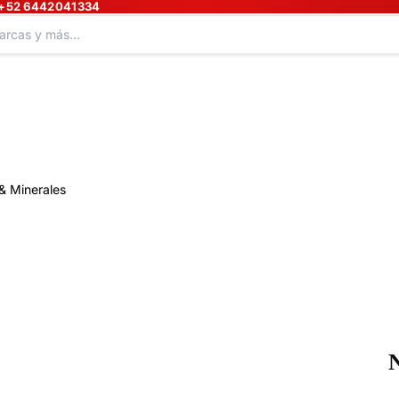
+52 6442041334
& Minerales