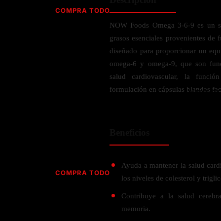
Jabón
Vitamina D
COMPRA TODO
Sérums
Jengibre
NOW Foods Omega 3-6-9 es un sup
MULTIVITAMÍNICOS
Creatina
Ginkgo Biloba
grasos esenciales provenientes de f
BELLEZA DESDE ADENTRO
Hidratación y Electrolitos
Hierba de San Juan
Para hombres
diseñado para proporcionar un equ
Proteína Vegana
Colágeno
Hoja de olivo
omega-6 y omega-9, que son fund
Para mujeres
Biotina
salud cardiovascular, la funció
Hierbabuena
Para niños
PROTEÍNAS
formulación en cápsulas blandas faci
Alimentos
Ácido hialurónico
Berberina
HIERBAS L-N
Proteina Whey
Prenatal y postnatal
CUIDADO DEL CABELLO
Proteína Isolada
Maca
Beneficios
POR PREOCUPACIÓN
Proteína Vegana
Estilizado del cabello
Moringa
Proteína Vegetariana
Shampoo y acondicionador
Lavanda
NAC
Proteínas Especiales
Ayuda a mantener la salud cardi
Licopeno
Corazón y Cardiobascular
COMPRA TODO
CUIDADO FACIAL
los niveles de colesterol y trigli
Luteina
Articulaciones
RESISTENCIA
Tés Herbales
Sérums
Contribuye a la salud cerebr
Salud para Hombres
HIERBAS O-R
Hidratacion y Electrollitos
memoria.
NAD
Limpiador Facial
Salud para Mujeres