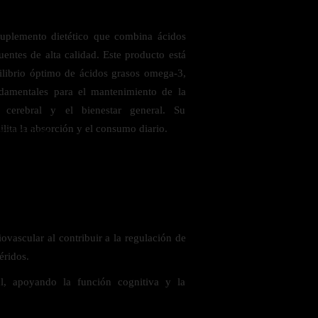
lemento dietético que combina ácidos
uentes de alta calidad. Este producto está
ilibrio óptimo de ácidos grasos omega-3,
amentales para el mantenimiento de la
n cerebral y el bienestar general. Su
lita la absorción y el consumo diario.
 saludables
ovascular al contribuir a la regulación de
céridos.
al, apoyando la función cognitiva y la