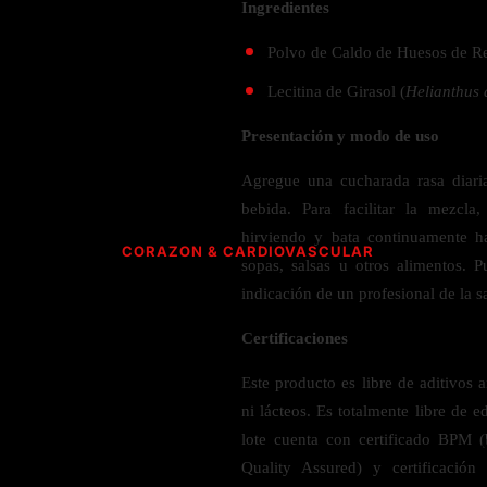
Verdes y Super Alimentos
Hidratación y Electrolitos
Ingredientes
Crema Anti Arrugas
Olivo
Especias
ESPECIALIDAD
Creatina
Orégano
Polvo de Caldo de Huesos de Re
CUIDADO PERSONAL
Apoyo a
Recuperación Post- Entreno
Psyllium
Libre de Gluten
SNAKS
Lecitina de Girasol (
Helianthus
Suplementos de Pre- Entreno
Aromaterapia
Rhodiola
Vegano
Waffles
Presentación y modo de uso
Desodorante
Raíz de Regaliz
Vegetariano
AMINOÁCIDOS PARA ENTRENAMIENTO
Barras
Salud dental y oral
Orgánico
Agregue una cucharada rasa diar
HIERBAS S-Z
Gomitas
Complejo de Aminoácidos
bebida. Para facilitar la mezcl
Cereales y granola
L- Glutamina
hirviendo y bata continuamente h
Saw Palmetto
CORAZON & CARDIOVASCULAR
sopas, salsas u otros alimentos.
L-Arginina
Semilla Negra
ACEITES
indicación de un profesional de la sa
Quercetina
Taurina
Saúco
CoQ10 & Ubiquinol
Aceite de Coco
L-Citrulina
Certificaciones
Triphala
Azucar en Sangre
Aceite de orégano
Valeriana
Este producto es libre de aditivos a
PÉRDIDA DE PESO
Presión Arterial
ni lácteos. Es totalmente libre de e
POLVOS
HONGOS
Apoyo Glucemia
Metabolismo
lote cuenta con certificado BPM 
M
Leche y Crema
Control de Apetito
Quality Assured) y certificación
Cola de Pavo
SALUD CEREBRAL