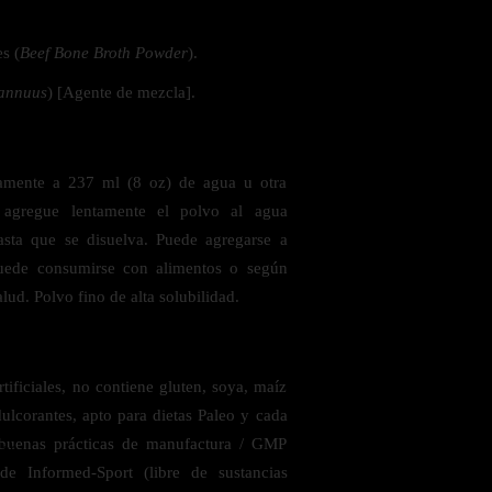
s (
Beef Bone Broth Powder
).
 la salud
 annuus
) [Agente de mezcla].
iamente a 237 ml (8 oz) de agua u otra
a, agregue lentamente el polvo al agua
asta que se disuelva. Puede agregarse a
 Puede consumirse con alimentos o según
lud. Polvo fino de alta solubilidad.
rtificiales, no contiene gluten, soya, maíz
dulcorantes, apto para dietas Paleo y cada
(buenas prácticas de manufactura / GMP
ás
 de Informed-Sport (libre de sustancias