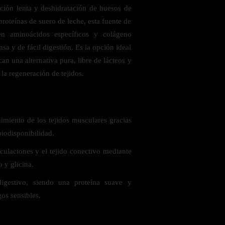
ción lenta y deshidratación de huesos de
roteínas de suero de leche, esta fuente de
 en aminoácidos específicos y colágeno
sa y de fácil digestión. Es la opción ideal
an una alternativa pura, libre de lácteos y
 la regeneración de tejidos.
 saludables
imiento de los tejidos musculares gracias
biodisponibilidad.
iculaciones y el tejido conectivo mediante
 y glicina.
igestivo, siendo una proteína suave y
os sensibles.