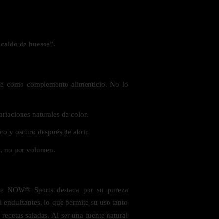
 caldo de huesos”.
nte como complemento alimenticio. No lo
riaciones naturales de color.
eco y oscuro después de abrir.
o, no por volumen.
de NOW® Sports destaca por su pureza
i endulzantes, lo que permite su uso tanto
recetas saladas. Al ser una fuente natural