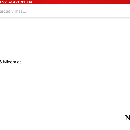
+52 6442041334
& Minerales
N