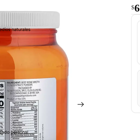
6
$
edios naturales
idado personal