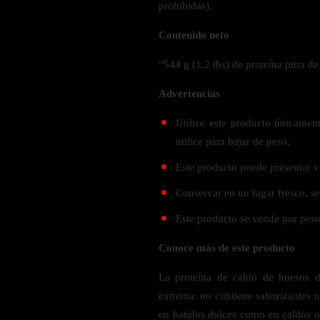
Verdes y Super Alimentos
prohibidas).
L-Carnitna
Cordyceps
Fosfatidilserina
Vinagre de Sidra de Manzana
Maitake
Contenido neto
BEBIDAS
Melena de Leon
Frijol Blanco
Melena de León
“544 g (1.2 lbs) de proteína pura de
Ginkgo Biloba
Batidos de proteínas
Reishi
SOPORTE DE ENERGÍA
Pregnenolone
Hidratacion y Electrolitos
Advertencias
Omegas
Vitamina B12
Utilice este producto únicame
Suplementos de Betabel
utilice para bajar de peso.
ARTICULACIONES & ÓSEO
Ginseng
Este producto puede presentar va
Colageno
Suplementos de Té Verde
Conservar en un lugar fresco, s
Cúrcuma
Suplementos de Abeja
Glucosamina condroitina
Este producto se vende por pes
BEBIDAS Y SNACKS
Boswellia
Conoce más de este producto
Acido Hialuronato
Batidos sustitutivos de comida
La proteína de caldo de huesos 
Batidos de Proteina
extrema: no contiene saborizantes n
INTESTINAL & DIGESTIÓN
Barras de Proteinas
en batidos dulces como en caldos o 