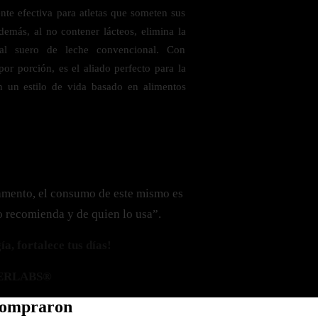
ente efectiva para atletas que someten sus
demás, al no contener lácteos, elimina la
al suero de leche convencional. Con
r porción, es el aliado perfecto para la
n un estilo de vida basado en alimentos
amento, el consumo de este mismo es
o recomienda y de quien lo usa”.
a, fortalece tus días!
ERLABS®
 compraron