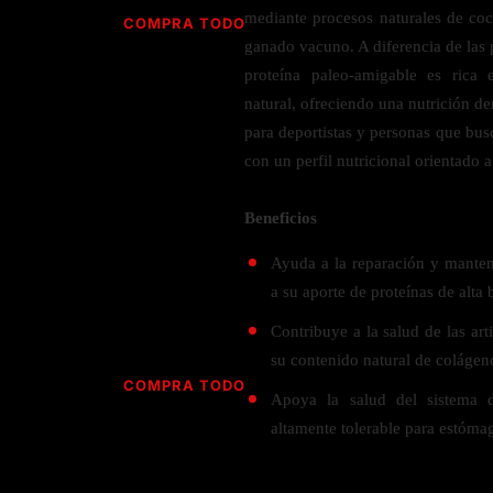
Jabón
Vitamina D
mediante procesos naturales de coc
COMPRA TODO
Sérums
Jengibre
ganado vacuno. A diferencia de las p
MULTIVITAMÍNICOS
Creatina
Ginkgo Biloba
proteína paleo-amigable es rica
BELLEZA DESDE ADENTRO
Hidratación y Electrolitos
natural, ofreciendo una nutrición den
Hierba de San Juan
Para hombres
para deportistas y personas que busc
Proteína Vegana
Colágeno
Hoja de olivo
Para mujeres
con un perfil nutricional orientado a
Biotina
Hierbabuena
Para niños
PROTEÍNAS
Alimentos
Ácido hialurónico
Berberina
Beneficios
HIERBAS L-N
Proteina Whey
Prenatal y postnatal
CUIDADO DEL CABELLO
Ayuda a la reparación y manten
Proteína Isolada
Maca
a su aporte de proteínas de alta 
POR PREOCUPACIÓN
Proteína Vegana
Estilizado del cabello
Moringa
Contribuye a la salud de las art
Proteína Vegetariana
Shampoo y acondicionador
Lavanda
NAC
su contenido natural de colágeno
Proteínas Especiales
Licopeno
Corazón y Cardiobascular
COMPRA TODO
CUIDADO FACIAL
Apoya la salud del sistema d
Luteina
Articulaciones
RESISTENCIA
altamente tolerable para estómag
Tés Herbales
Sérums
Salud para Hombres
HIERBAS O-R
Hidratacion y Electrollitos
NAD
Limpiador Facial
Salud para Mujeres