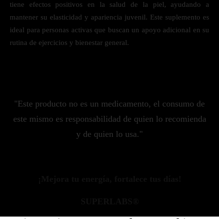
tiene efectos positivos en la salud de la piel, ayudando a
mantener su elasticidad y apariencia juvenil. Este suplemento es
ideal para personas activas que buscan un apoyo adicional en su
rutina de ejercicios y bienestar general.
"Este producto no es un medicamento, el consumo de
este mismo es responsabilidad de quien lo recomienda
y de quien lo usa."
¡Mejora tu energía, fortalece tus días!
SUPERLABS®