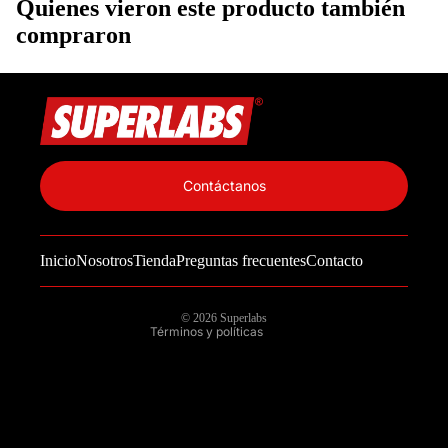
Quienes vieron este producto también
compraron
Política de privacidad
Información de contacto
Contáctanos
Política de reembolso
Términos del servicio
Inicio
Nosotros
Tienda
Preguntas frecuentes
Contacto
Política de envío
Aviso legal
© 2026
Superlabs
Términos y políticas