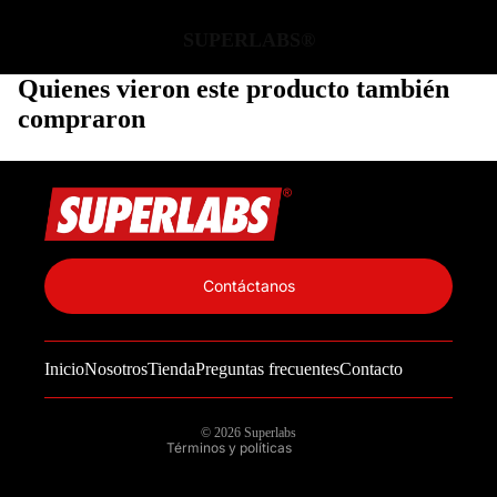
SUPERLABS®
Quienes vieron este producto también
compraron
Política de privacidad
Información de contacto
Contáctanos
Política de reembolso
Términos del servicio
Inicio
Nosotros
Tienda
Preguntas frecuentes
Contacto
Política de envío
Aviso legal
© 2026
Superlabs
Términos y políticas