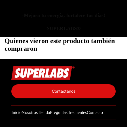
¡Mejora tu energía, fortalece tus días!
SUPERLABS®
Quienes vieron este producto también
compraron
Política de privacidad
Información de contacto
Contáctanos
Política de reembolso
Términos del servicio
Inicio
Nosotros
Tienda
Preguntas frecuentes
Contacto
Política de envío
Aviso legal