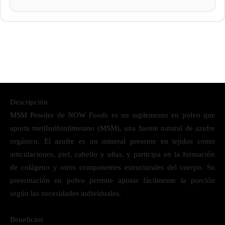
Descripción
MSM Powder de NOW Foods es un suplemento en polvo que
aporta metilsulfonilmetano (MSM), una fuente natural de azufre
orgánico. El azufre es un mineral presente en tejidos como
articulaciones, piel, cabello y uñas, y participa en la formación
de colágeno y otros componentes estructurales del cuerpo. Su
presentación en polvo permite ajustar fácilmente la porción
según las necesidades individuales.
Beneficios