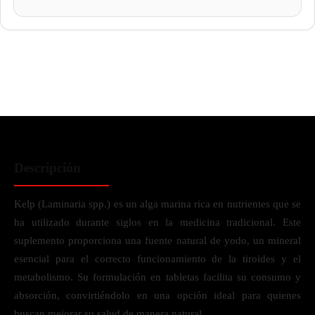
Descripción
Kelp (Laminaria spp.) es un alga marina rica en nutrientes que se
ha utilizado durante siglos en la medicina tradicional. Este
suplemento proporciona una fuente natural de yodo, un mineral
esencial para el correcto funcionamiento de la tiroides y el
metabolismo. Su formulación en tabletas facilita su consumo y
absorción, convirtiéndolo en una opción ideal para quienes
buscan mejorar su salud de manera natural.