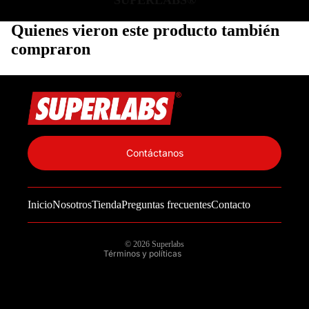
SUPERLABS®
Quienes vieron este producto también
compraron
Política de privacidad
Información de contacto
Contáctanos
Política de reembolso
Términos del servicio
Inicio
Nosotros
Tienda
Preguntas frecuentes
Contacto
Política de envío
Aviso legal
© 2026
Superlabs
Términos y políticas