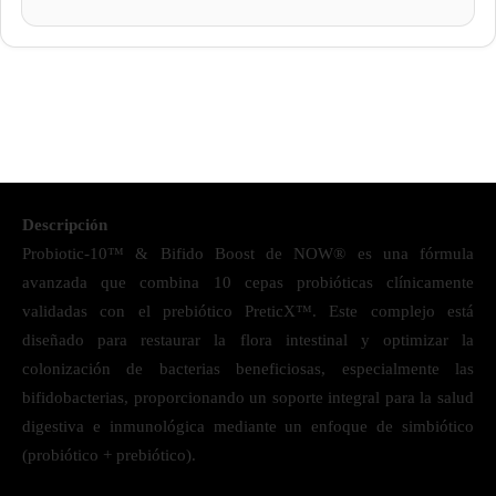
Descripción
Probiotic-10™ & Bifido Boost de NOW® es una fórmula
avanzada que combina 10 cepas probióticas clínicamente
validadas con el prebiótico PreticX™. Este complejo está
diseñado para restaurar la flora intestinal y optimizar la
colonización de bacterias beneficiosas, especialmente las
bifidobacterias, proporcionando un soporte integral para la salud
digestiva e inmunológica mediante un enfoque de simbiótico
(probiótico + prebiótico).