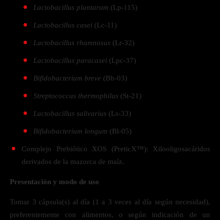
Lactobacillus plantarum
(Lp-115)
Lactobacillus casei
(Lc-11)
Lactobacillus rhamnosus
(Lr-32)
Lactobacillus paracasei
(Lpc-37)
Bifidobacterium breve
(Bb-03)
Streptococcus thermophilus
(St-21)
Lactobacillus salivarius
(Ls-33)
Bifidobacterium longum
(Bl-05)
Complejo Prebiótico XOS (PreticX™): Xilooligosacáridos
derivados de la mazorca de maíz.
Presentación y modo de uso
Tomar 3 cápsula(s) al día (1 a 3 veces al día según necesidad),
preferentemente con alimentos, o según indicación de un