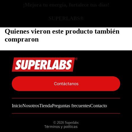
¡Mejora tu energía, fortalece tus días!
SUPERLABS®
Quienes vieron este producto también
compraron
Política de privacidad
Información de contacto
Contáctanos
Política de reembolso
Términos del servicio
Inicio
Nosotros
Tienda
Preguntas frecuentes
Contacto
Política de envío
Aviso legal
© 2026
Superlabs
Términos y políticas