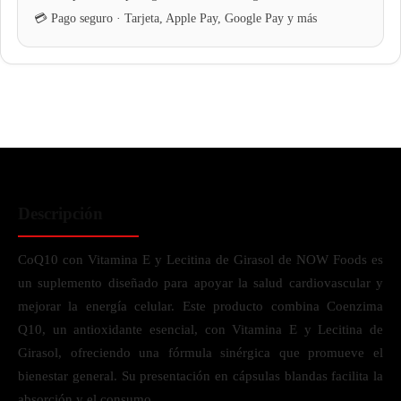
Descripción
CoQ10 con Vitamina E y Lecitina de Girasol de NOW Foods es
un suplemento diseñado para apoyar la salud cardiovascular y
mejorar la energía celular. Este producto combina Coenzima
Q10, un antioxidante esencial, con Vitamina E y Lecitina de
Girasol, ofreciendo una fórmula sinérgica que promueve el
bienestar general. Su presentación en cápsulas blandas facilita la
absorción y el consumo.