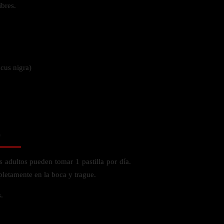
ibres.
 la salud
cus nigra)
o
s adultos pueden tomar 1 pastilla por día.
pletamente en la boca y trague.
.
ás