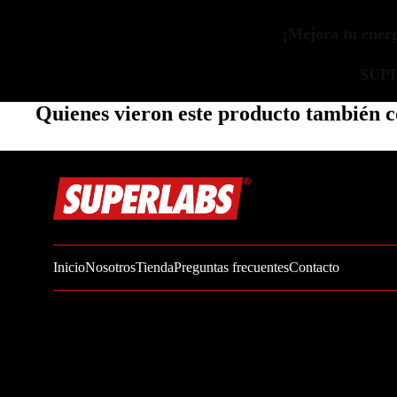
Zinc
¡Mejora tu energí
Oregano
Glutatión
SUP
Saúco
Quienes vieron este producto también
BIENESTAR FEMENINO
Soporte Hormonal
Soporte Urinario
Belleza
Probióticos para Mujer
Inicio
Nosotros
Tienda
Preguntas frecuentes
Contacto
BIENESTAR MASCULINO
Resistencia
Salud sexual
Salud para próstata