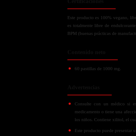
Certificaciones
Verdes y Super Alimentos
L-Carnitna
Cordyceps
Fosfatidilserina
Vinagre de Sidra de Manzana
Maitake
BEBIDAS
Este producto es 100% vegano, libre
Melena de Leon
Frijol Blanco
Melena de León
es totalmente libre de endulcorant
Ginkgo Biloba
Batidos de proteínas
Reishi
BPM (buenas prácticas de manufact
SOPORTE DE ENERGÍA
Pregnenolone
Hidratacion y Electrolitos
Omegas
Vitamina B12
Contenido neto
Suplementos de Betabel
ARTICULACIONES & ÓSEO
Ginseng
60 pastillas de 1000 mg.
Colageno
Suplementos de Té Verde
Cúrcuma
Suplementos de Abeja
Advertencias
Glucosamina condroitina
BEBIDAS Y SNACKS
Boswellia
Consulte con un médico si e
Acido Hialuronato
medicamento o tiene una afecci
Batidos sustitutivos de comida
los niños. Contiene xilitol, el cu
Batidos de Proteina
INTESTINAL & DIGESTIÓN
Este producto puede presentar un
Barras de Proteinas