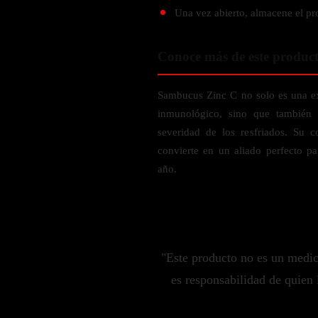
Probiótico
Bebidas Energeticas
Una vez abierto, almacene el pr
Enzimas Digestivas
POR OBJETIVOS
Fibra
Conoce más de este produc
Aloe Vera
Aumento de masa muscular
Jengibre
Sambucus Zinc C no solo es una exc
Desarrollo de resistencia
inmunológico, sino que también 
Pérdida de peso
SOPORTE DE ESTRÉS
severidad de los resfriados. Su c
Apoyo para entrenamiento
convierte en un aliado perfecto pa
Magnesio
año.
Ashwagandha
Gaba
SAMe
L-Teanina
"Este producto no es un medi
INMUNIDAD
es responsabilidad de quien 
Vitamina D