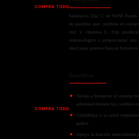
Jabón
Vitamina D
COMPRA TODO
Sérums
Jengibre
Sambucus Zinc C de NOW Foods es
MULTIVITAMÍNICOS
Creatina
Ginkgo Biloba
de pastillas que combina el extra
BELLEZA DESDE ADENTRO
Hidratación y Electrolitos
Hierba de San Juan
Para hombres
zinc y vitamina C. Este product
Proteína Vegana
Colágeno
Hoja de olivo
inmunológico y proporcionar una 
Para mujeres
Biotina
ideal para quienes buscan fortalecer
Hierbabuena
Para niños
PROTEÍNAS
Alimentos
Ácido hialurónico
Berberina
HIERBAS L-N
Proteina Whey
Prenatal y postnatal
CUIDADO DEL CABELLO
Beneficios
Proteína Isolada
Maca
POR PREOCUPACIÓN
Proteína Vegana
Estilizado del cabello
Moringa
Proteína Vegetariana
Shampoo y acondicionador
Lavanda
Ayuda a fortalecer el sistema 
NAC
Proteínas Especiales
adicional durante los cambios es
Licopeno
Corazón y Cardiobascular
COMPRA TODO
CUIDADO FACIAL
Luteina
Contribuye a la salud respirator
Articulaciones
RESISTENCIA
Tés Herbales
Sérums
gripes.
Salud para Hombres
HIERBAS O-R
Hidratacion y Electrollitos
NAD
Limpiador Facial
Salud para Mujeres
Apoya la función antioxidante d