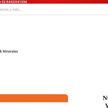
+52 6442041334
& Minerales
N