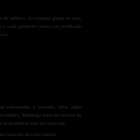
 de aditivos, no contiene gluten ni soya,
es y cada producto cuenta con certificado
ura).
stá embarazada o lactando, toma algún
ón médica. Mantenga fuera del alcance de
al es perjudicial para las mascotas.
a variación de color natural.