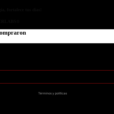
a, fortalece tus días!
ERLABS®
 compraron
Política de privacidad
Información de contacto
Política de reembolso
Términos del servicio
Política de envío
Aviso legal
Términos y políticas