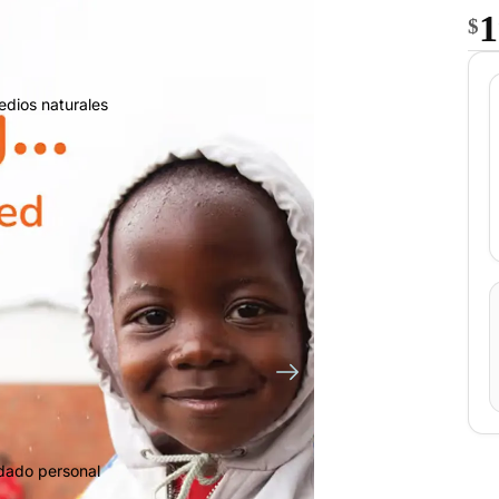
1
$
edios naturales
idado personal