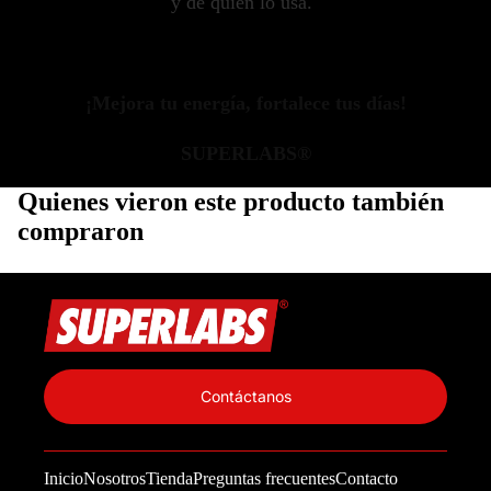
y de quien lo usa."
¡Mejora tu energía, fortalece tus días!
SUPERLABS®
Quienes vieron este producto también
compraron
Política de privacidad
Información de contacto
Contáctanos
Política de reembolso
Términos del servicio
Inicio
Nosotros
Tienda
Preguntas frecuentes
Contacto
Política de envío