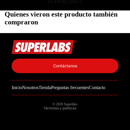
SUPERLABS®
Quienes vieron este producto también
compraron
Política de privacidad
Información de contacto
Contáctanos
Política de reembolso
Términos del servicio
Inicio
Nosotros
Tienda
Preguntas frecuentes
Contacto
Política de envío
Aviso legal
© 2026
Superlabs
Términos y políticas