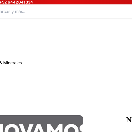
+52 6442041334
& Minerales
N