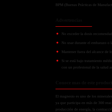
Probiótico
Bebidas Energeticas
BPM (Buenas Prácticas de Manufact
Enzimas Digestivas
POR OBJETIVOS
Fibra
​Advertencias
Aloe Vera
Aumento de masa muscular
Jengibre
Desarrollo de resistencia
No exceder la dosis recomendad
Pérdida de peso
No usar durante el embarazo o l
SOPORTE DE ESTRÉS
Apoyo para entrenamiento
Mantener fuera del alcance de lo
Magnesio
Si se está bajo tratamiento méd
Ashwagandha
con un profesional de la salud 
Gaba
SAMe
Conoce mas de este produc
L-Teanina
El magnesio es uno de los minerale
INMUNIDAD
ya que participa en más de 300 reac
Vitamina D
producción de energía, la contracci