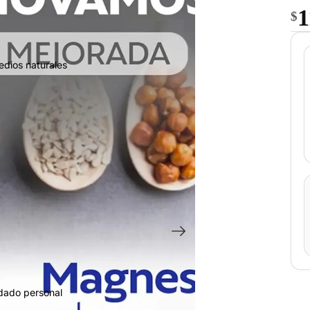
1
$
edios naturales
idado personal