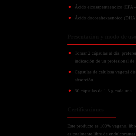
Verdes y Super Alimentos
L-Carnitna
Cordyceps
Ácido eicosapentaenoico (EPA 
Fosfatidilserina
Vinagre de Sidra de Manzana
Maitake
BEBIDAS
Ácido docosahexaenoico (DHA
Melena de Leon
Frijol Blanco
Melena de León
Ginkgo Biloba
Batidos de proteínas
Reishi
Presentacion y modo de us
SOPORTE DE ENERGÍA
Pregnenolone
Hidratacion y Electrolitos
Omegas
Vitamina B12
Tomar 2 cápsulas al día, prefer
Suplementos de Betabel
indicación de un profesional de 
ARTICULACIONES & ÓSEO
Ginseng
Cápsulas de celulosa vegetal dise
Colageno
Suplementos de Té Verde
absorción.
Cúrcuma
Suplementos de Abeja
30 cápsulas de 1.3 g cada una.
Glucosamina condroitina
BEBIDAS Y SNACKS
Boswellia
Certificaciones
Acido Hialuronato
Batidos sustitutivos de comida
Batidos de Proteina
Este producto es 100% vegano, libre
INTESTINAL & DIGESTIÓN
Barras de Proteinas
es totalmente libre de endulcorante