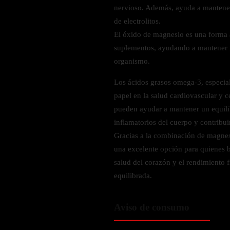
Zinc
nervioso. Además, ayuda a mantener 
de electrolitos.
Oregano
El óxido de magnesio es una forma 
Glutatión
suplementos, ayudando a mantener 
Saúco
organismo.
BIENESTAR FEMENINO
Los ácidos grasos omega-3, especi
papel en la salud cardiovascular y 
Soporte Hormonal
pueden ayudar a mantener un equili
Soporte Urinario
inflamatorios del cuerpo y contribuir
Belleza
Gracias a la combinación de magnes
Probióticos para Mujer
una excelente opción para quienes b
salud del corazón y el rendimiento 
BIENESTAR MASCULINO
equilibrada.
Resistencia
Aviso de consumo
Salud sexual
Salud para próstata