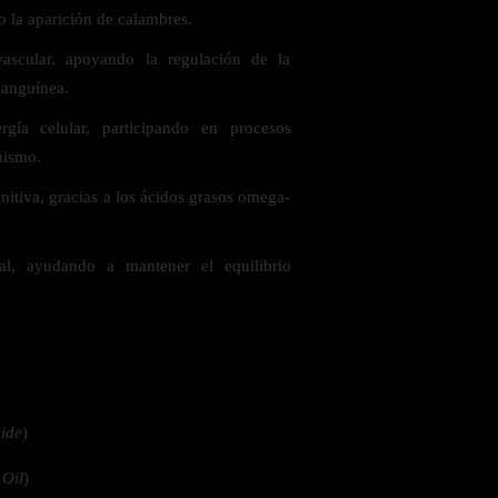
o la aparición de calambres.
vascular, apoyando la regulación de la
 la salud
 sanguínea.
gía celular, participando en procesos
nismo.
nitiva, gracias a los ácidos grasos omega-
ral, ayudando a mantener el equilibrio
ide
)
ás
 Oil
)