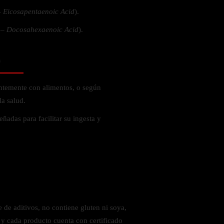
–
Eicosapentaenoic Acid
).
 –
Docosahexaenoic Acid
).
o
entemente con alimentos, o según
la salud.
ñadas para facilitar su ingesta y
 de aditivos, no contiene gluten ni soya,
s y cada producto cuenta con certificado