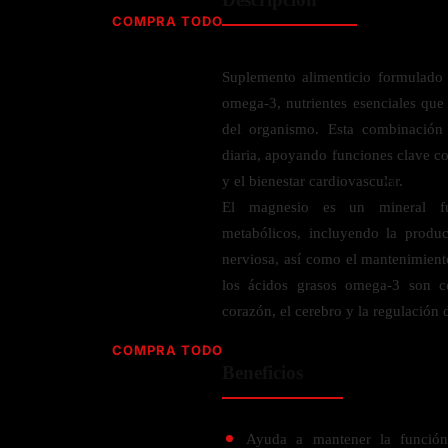
Jabón
Vitamina D
COMPRA TODO
Sérums
Jengibre
MULTIVITAMÍNICOS
Creatina
Ginkgo Biloba
Suplemento alimenticio formulado
BELLEZA DESDE ADENTRO
Hidratación y Electrolitos
Hierba de San Juan
Para hombres
omega-3, nutrientes esenciales qu
Proteína Vegana
Colágeno
Hoja de olivo
del organismo. Esta combinación
Para mujeres
Biotina
diaria, apoyando funciones clave co
Hierbabuena
Para niños
PROTEÍNAS
y el bienestar cardiovascular.
Alimentos
Ácido hialurónico
Berberina
HIERBAS L-N
El magnesio es un mineral fu
Proteina Whey
Prenatal y postnatal
metabólicos, incluyendo la produ
CUIDADO DEL CABELLO
Proteína Isolada
Maca
nerviosa, así como el mantenimiento 
POR PREOCUPACIÓN
Proteína Vegana
Estilizado del cabello
Moringa
los ácidos grasos omega-3 son c
Proteína Vegetariana
Shampoo y acondicionador
Lavanda
corazón, el cerebro y la regulación 
NAC
Proteínas Especiales
Licopeno
Corazón y Cardiobascular
COMPRA TODO
CUIDADO FACIAL
Luteina
Beneficios
Articulaciones
RESISTENCIA
Tés Herbales
Sérums
Salud para Hombres
HIERBAS O-R
Hidratacion y Electrollitos
NAD
Limpiador Facial
Salud para Mujeres
Ayuda a mantener la función