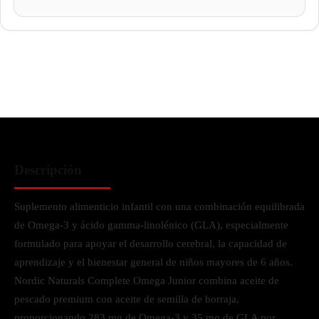
Descripción
Suplemento alimenticio infantil con una combinación equilibrada
de Omega-3 y ácido gamma-linolénico (GLA), especialmente
formulado para apoyar el desarrollo cerebral, la capacidad de
aprendizaje y el bienestar general de niños mayores de 6 años.
Nordic Naturals Complete Omega Junior combina aceite de
pescado premium con aceite de semilla de borraja,
proporcionando 283 mg de Omega-3 y 35 mg de GLA por