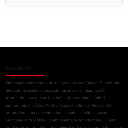
Descripción
Suplemento alimenticio de alta potencia con Omega-3 premium
derivado de aceite de pescado purificado y vitamina D3,
formulado para apoyar la salud cardiovascular, cerebral,
inmunológica y ósea. Nordic Naturals Ultimate Omega Xtra
proporciona una concentración elevada de ácidos grasos
esenciales EPA y DHA, complementada con vitamina D3 para
brindar un soporte integral al bienestar diario. Su agradable sabor