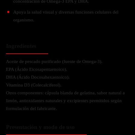
concentración de Omega-3 EPA y DHA.
Apoya la salud visual y diversas funciones celulares del
organismo.
Ingredientes
Aceite de pescado purificado (fuente de Omega-3).
EPA (Ácido Eicosapentaenoico).
DHA (Ácido Docosahexaenoico).
Vitamina D3 (Colecalciferol).
Otros componentes: cápsula blanda de gelatina, sabor natural a
limón, antioxidantes naturales y excipientes permitidos según
formulación del fabricante.
Presentación y modo de uso