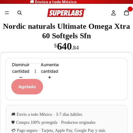
Nordic naturals Ultimate Omega Xtra
60 Softgels Sfn
640
$
.84
Disminuir
Aumentar
cantidad
cantidad
Agotado