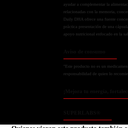
Zinc
ayudar a complementar la alimentac
relacionadas con la memoria, concen
Oregano
Daily DHA ofrece una fuente concen
Glutatión
práctica presentación de una cápsul
Saúco
apoyo nutricional enfocado en la sal
BIENESTAR FEMENINO
Aviso de consumo
Soporte Hormonal
Soporte Urinario
"Este producto no es un medicament
Belleza
responsabilidad de quien lo recomie
Probióticos para Mujer
¡Mejora tu energía, fortalec
BIENESTAR MASCULINO
Resistencia
SUPERLABS®
Salud sexual
Salud para próstata