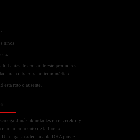
a.
s niños.
seco.
salud antes de consumir este producto si
lactancia o bajo tratamiento médico.
ad está roto o ausente.
to
s Omega-3 más abundantes en el cerebro y
 el mantenimiento de la función
co. Una ingesta adecuada de DHA puede