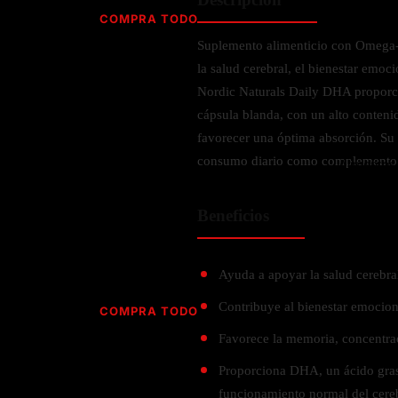
Jabón
Vitamina D
COMPRA TODO
Sérums
Jengibre
Suplemento alimenticio con Omega-3
MULTIVITAMÍNICOS
Creatina
Ginkgo Biloba
la salud cerebral, el bienestar emoc
BELLEZA DESDE ADENTRO
Hidratación y Electrolitos
Hierba de San Juan
Para hombres
Nordic Naturals Daily DHA proporc
Proteína Vegana
Colágeno
Hoja de olivo
cápsula blanda, con un alto conteni
Para mujeres
Biotina
favorecer una óptima absorción. Su a
Hierbabuena
Para niños
PROTEÍNAS
consumo diario como complemento n
Alimentos
Ácido hialurónico
Berberina
HIERBAS L-N
Proteina Whey
Prenatal y postnatal
CUIDADO DEL CABELLO
Beneficios
Proteína Isolada
Maca
POR PREOCUPACIÓN
Proteína Vegana
Estilizado del cabello
Moringa
Proteína Vegetariana
Shampoo y acondicionador
Lavanda
Ayuda a apoyar la salud cerebral
NAC
Proteínas Especiales
Licopeno
Corazón y Cardiobascular
Contribuye al bienestar emociona
COMPRA TODO
CUIDADO FACIAL
Luteina
Articulaciones
Favorece la memoria, concentra
RESISTENCIA
Tés Herbales
Sérums
Salud para Hombres
Proporciona DHA, un ácido graso
HIERBAS O-R
Hidratacion y Electrollitos
NAD
Limpiador Facial
Salud para Mujeres
funcionamiento normal del cere