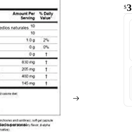
3
$
edios naturales
idado personal