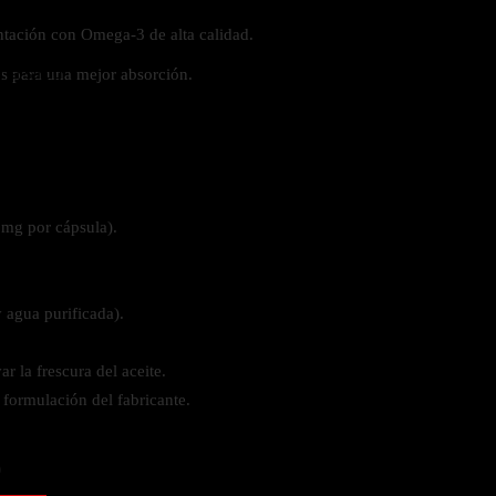
tación con Omega-3 de alta calidad.
 la salud
os para una mejor absorción.
 mg por cápsula).
y agua purificada).
r la frescura del aceite.
 formulación del fabricante.
ás
o