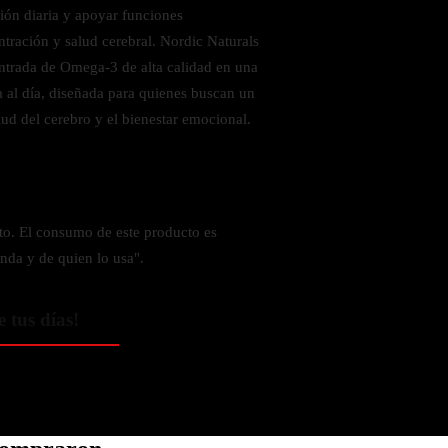
ión diaria y apoyar funciones
tración y salud cerebral. Nordic Naturals
trada de Omega-3 de alta calidad en una
a al día, diseñada para quienes buscan un
ud del cerebro y el bienestar emocional.
o. El consumo de este producto es
nda y de quien lo usa".
e tus días!