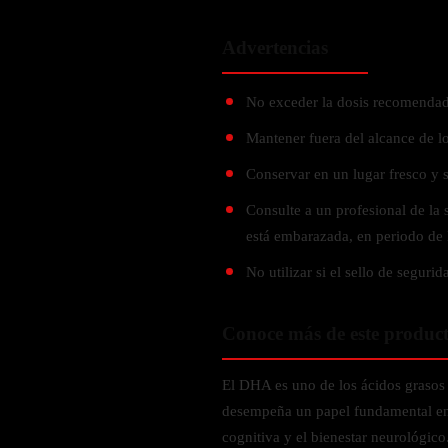
Probiótico
Bebidas Energeticas
Enzimas Digestivas
Advertencias
POR OBJETIVOS
Fibra
Aloe Vera
No exceder la dosis recomendad
Aumento de masa muscular
Jengibre
Desarrollo de resistencia
Mantener fuera del alcance de lo
Pérdida de peso
Conservar en un lugar fresco y 
SOPORTE DE ESTRÉS
Apoyo para entrenamiento
Consulte a un profesional de la 
Magnesio
está embarazada, en periodo de 
Ashwagandha
No utilizar si el sello de segurid
Gaba
SAMe
Conoce más de este produc
L-Teanina
El DHA es uno de los ácidos graso
INMUNIDAD
desempeña un papel fundamental en
Vitamina D
cognitiva y el bienestar neurológi