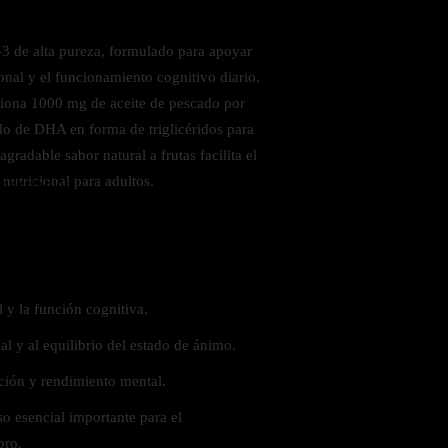
 de alta pureza, formulado para apoyar
ional y el funcionamiento cognitivo diario.
iona 1000 mg de aceite de pescado por
do de DHA en forma de triglicéridos para
gradable sabor natural a frutas facilita el
utricional para adultos.
 saludables
 y la función cognitiva.
l y al equilibrio del estado de ánimo.
ción y rendimiento mental.
 esencial importante para el
bro.