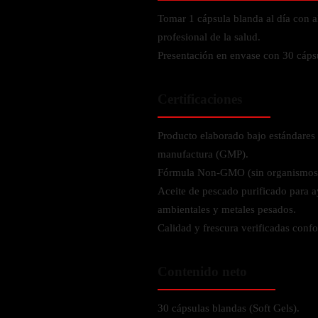
Verdes y Super Alimentos
L-Carnitna
Cordyceps
Tomar 1 cápsula blanda al día con a
Fosfatidilserina
Vinagre de Sidra de Manzana
Maitake
profesional de la salud.
BEBIDAS
Melena de Leon
Frijol Blanco
Melena de León
Presentación en envase con 30 cápsu
Ginkgo Biloba
Batidos de proteínas
Reishi
SOPORTE DE ENERGÍA
Pregnenolone
Hidratacion y Electrolitos
Certificaciones
Omegas
Vitamina B12
Suplementos de Betabel
Producto elaborado bajo estándares 
ARTICULACIONES & ÓSEO
manufactura (GMP).
Ginseng
Fórmula Non-GMO (sin organismos 
Colageno
Suplementos de Té Verde
Aceite de pescado purificado para 
Cúrcuma
Suplementos de Abeja
ambientales y metales pesados.
Glucosamina condroitina
Calidad y frescura verificadas confo
BEBIDAS Y SNACKS
Boswellia
Acido Hialuronato
Batidos sustitutivos de comida
Contenido neto
Batidos de Proteina
INTESTINAL & DIGESTIÓN
Barras de Proteinas
30 cápsulas blandas (Soft Gels).