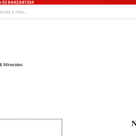
+52 6442041334
& Minerales
N