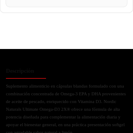
Descripción
Suplemento alimenticio en cápsulas blandas formulado con una
combinación concentrada de Omega-3 EPA y DHA provenientes
de aceite de pescado, enriquecido con Vitamina D3. Nordic
Naturals Ultimate Omega-D3 2X® ofrece una fórmula de alta
potencia diseñada para complementar la alimentación diaria y
apoyar el bienestar general, en una práctica presentación softgel
con agradable sabor natural a limón.