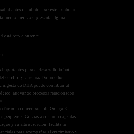
 salud antes de administrar este producto
ratamiento médico o presenta alguna
ad está roto o ausente.
to
importantes para el desarrollo infantil,
el cerebro y la retina. Durante los
a ingesta de DHA puede contribuir al
ológico, apoyando procesos relacionados
n.
na fórmula concentrada de Omega-3
os pequeños. Gracias a sus mini cápsulas
sque y su alta absorción, facilita la
esenciales para acompañar el crecimiento y