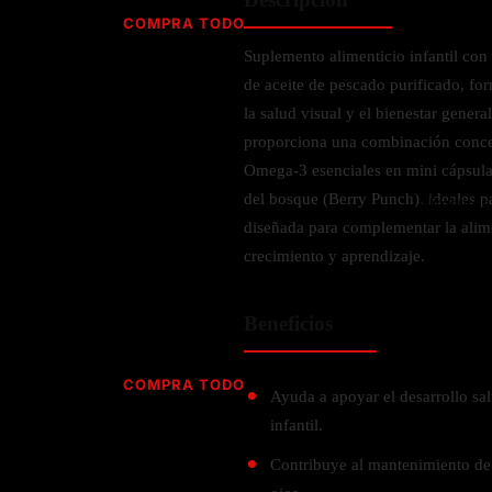
Jabón
Vitamina D
COMPRA TODO
Sérums
Jengibre
Suplemento alimenticio infantil co
MULTIVITAMÍNICOS
Creatina
Ginkgo Biloba
de aceite de pescado purificado, for
BELLEZA DESDE ADENTRO
Hidratación y Electrolitos
Hierba de San Juan
Para hombres
la salud visual y el bienestar gener
Proteína Vegana
Colágeno
Hoja de olivo
proporciona una combinación conce
Para mujeres
Biotina
Omega-3 esenciales en mini cápsulas
Hierbabuena
Para niños
PROTEÍNAS
del bosque (Berry Punch), ideales p
Alimentos
Ácido hialurónico
Berberina
HIERBAS L-N
diseñada para complementar la alime
Proteina Whey
Prenatal y postnatal
crecimiento y aprendizaje.
CUIDADO DEL CABELLO
Proteína Isolada
Maca
POR PREOCUPACIÓN
Proteína Vegana
Estilizado del cabello
Moringa
Beneficios
Proteína Vegetariana
Shampoo y acondicionador
Lavanda
NAC
Proteínas Especiales
Licopeno
Corazón y Cardiobascular
COMPRA TODO
CUIDADO FACIAL
Ayuda a apoyar el desarrollo sal
Luteina
Articulaciones
RESISTENCIA
infantil.
Tés Herbales
Sérums
Salud para Hombres
HIERBAS O-R
Hidratacion y Electrollitos
Contribuye al mantenimiento de 
NAD
Limpiador Facial
Salud para Mujeres