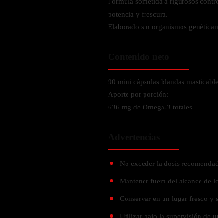
Fórmula sometida a rigurosos contro
Probiótico
Bebidas Energeticas
potencia y frescura.
Enzimas Digestivas
Elaborado sin organismos genétic
POR OBJETIVOS
Fibra
Aloe Vera
Aumento de masa muscular
Contenido neto
Jengibre
Desarrollo de resistencia
Pérdida de peso
90 mini cápsulas blandas masticabl
SOPORTE DE ESTRÉS
Aporte por porción:
Apoyo para entrenamiento
Magnesio
636 mg de Omega-3 totales.
Ashwagandha
Advertencias
Gaba
SAMe
No exceder la dosis recomendad
L-Teanina
Mantener fuera del alcance de lo
INMUNIDAD
Conservar en un lugar fresco y 
Vitamina D
Utilizar bajo la supervisión de u