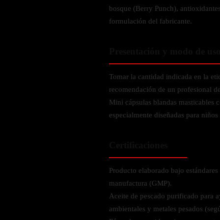
Verdes y Super Alimentos
L-Carnitna
Cordyceps
bosque (Berry Punch), antioxidantes
Fosfatidilserina
Vinagre de Sidra de Manzana
formulación del fabricante.
Maitake
BEBIDAS
Melena de Leon
Frijol Blanco
Melena de León
Ginkgo Biloba
Batidos de proteínas
Presentación y modo de us
Reishi
SOPORTE DE ENERGÍA
Pregnenolone
Hidratacion y Electrolitos
Omegas
Tomar la cantidad indicada en la et
Vitamina B12
recomendación de un profesional de 
Suplementos de Betabel
ARTICULACIONES & ÓSEO
Mini cápsulas blandas masticables c
Ginseng
especialmente diseñadas para niños 
Colageno
Suplementos de Té Verde
Cúrcuma
Suplementos de Abeja
Certificaciones
Glucosamina condroitina
BEBIDAS Y SNACKS
Boswellia
Producto elaborado bajo estándares 
Acido Hialuronato
Batidos sustitutivos de comida
manufactura (GMP).
Aceite de pescado purificado para 
Batidos de Proteina
INTESTINAL & DIGESTIÓN
ambientales y metales pesados (segú
Barras de Proteinas