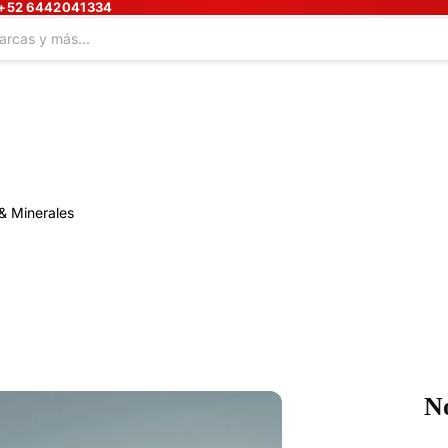
+52 6442041334
& Minerales
N