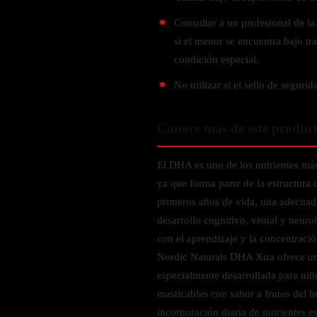
Zinc
Consultar a un profesional de la
Oregano
si el menor se encuentra bajo t
Glutatión
condición especial.
Saúco
No utilizar si el sello de segurid
BIENESTAR FEMENINO
Conoce más de este produc
Soporte Hormonal
Soporte Urinario
El DHA es uno de los nutrientes más 
Belleza
ya que forma parte de la estructura d
Probióticos para Mujer
primeros años de vida, una adecuad
desarrollo cognitivo, visual y neur
BIENESTAR MASCULINO
con el aprendizaje y la concentració
Nordic Naturals DHA Xtra ofrece u
Resistencia
especialmente desarrollada para niñ
Salud sexual
masticables con sabor a frutos del bo
Salud para próstata
incorporación diaria de nutrientes 