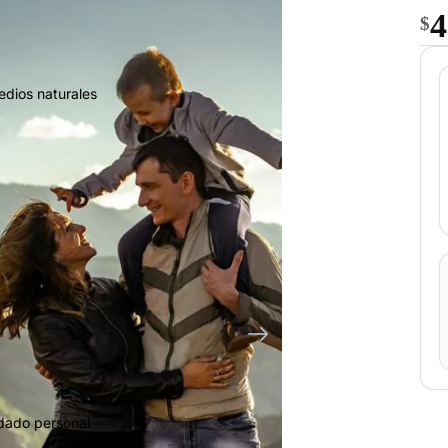
4
$
edios naturales
idado personal