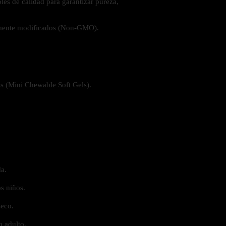
les de calidad para garantizar pureza,
amente modificados (Non-GMO).
es (Mini Chewable Soft Gels).
a.
s niños.
seco.
n adulto.