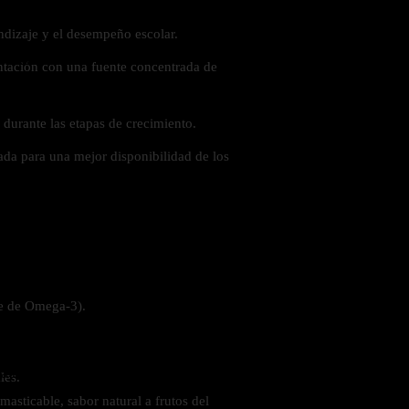
ndizaje y el desempeño escolar.
 la salud
tación con una fuente concentrada de
l durante las etapas de crecimiento.
ada para una mejor disponibilidad de los
te de Omega-3).
ás
les.
asticable, sabor natural a frutos del