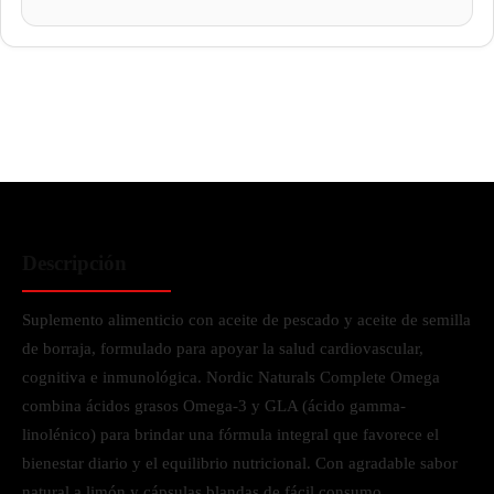
Descripción
Suplemento alimenticio con aceite de pescado y aceite de semilla
de borraja, formulado para apoyar la salud cardiovascular,
cognitiva e inmunológica. Nordic Naturals Complete Omega
combina ácidos grasos Omega-3 y GLA (ácido gamma-
linolénico) para brindar una fórmula integral que favorece el
bienestar diario y el equilibrio nutricional. Con agradable sabor
natural a limón y cápsulas blandas de fácil consumo.