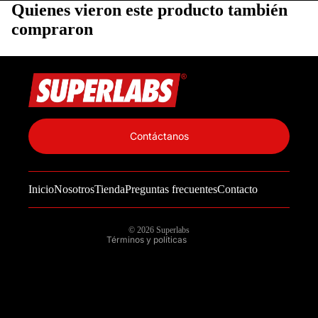
Quienes vieron este producto también
compraron
Política de privacidad
Información de contacto
Contáctanos
Política de reembolso
Términos del servicio
Inicio
Nosotros
Tienda
Preguntas frecuentes
Contacto
Política de envío
Aviso legal
© 2026
Superlabs
Términos y políticas