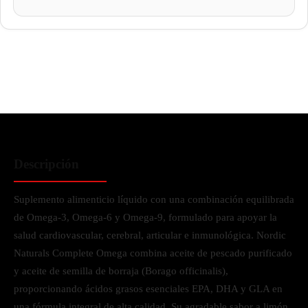
Descripción
Suplemento alimenticio líquido con una combinación equilibrada
de Omega-3, Omega-6 y Omega-9, formulado para apoyar la
salud cardiovascular, cerebral, articular e inmunológica. Nordic
Naturals Complete Omega combina aceite de pescado purificado
y aceite de semilla de borraja (Borago officinalis),
proporcionando ácidos grasos esenciales EPA, DHA y GLA en
una fórmula integral de alta calidad. Su agradable sabor a limón