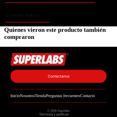
SUPERLABS®
Quienes vieron este producto también
compraron
Política de privacidad
Información de contacto
Contáctanos
Política de reembolso
Términos del servicio
Inicio
Nosotros
Tienda
Preguntas frecuentes
Contacto
Política de envío
Aviso legal
© 2026
Superlabs
Términos y políticas