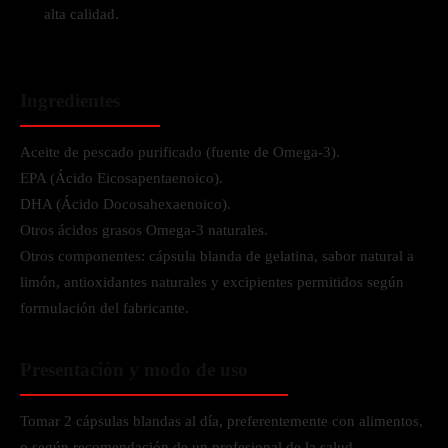
alta calidad.
Ingredientes
Aceite de pescado purificado (fuente de Omega-3).
EPA (Ácido Eicosapentaenoico).
DHA (Ácido Docosahexaenoico).
Otros ácidos grasos Omega-3 naturales.
Otros componentes: cápsula blanda de gelatina, sabor natural a
limón, antioxidantes naturales y excipientes permitidos según
formulación del fabricante.
Presentación y modo de uso
Tomar 2 cápsulas blandas al día, preferentemente con alimentos,
o según recomendación de un profesional de la salud.