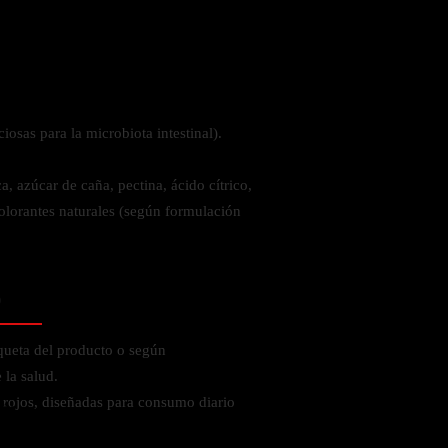
 la salud
iosas para la microbiota intestinal).
, azúcar de caña, pectina, ácido cítrico,
colorantes naturales (según formulación
o
iqueta del producto o según
la salud.
 rojos, diseñadas para consumo diario
ás