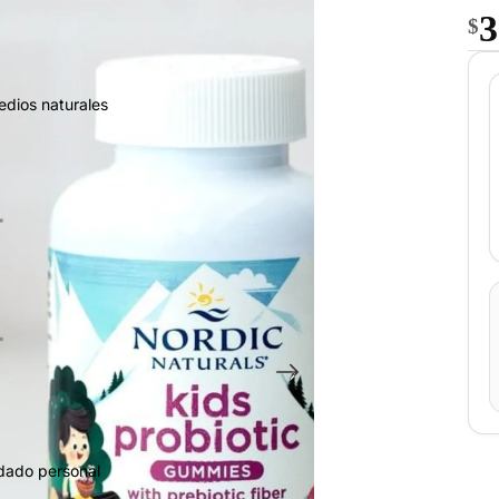
3
$
edios naturales
idado personal