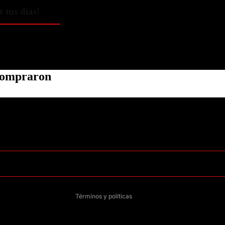
e tus días!
 compraron
Política de privacidad
Información de contacto
Política de reembolso
Términos del servicio
Política de envío
Aviso legal
Términos y políticas