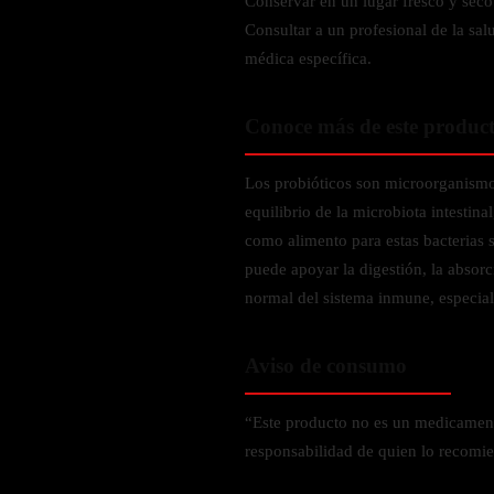
Conservar en un lugar fresco y seco
Probiótico
Bebidas Energeticas
Consultar a un profesional de la sal
Enzimas Digestivas
médica específica.
POR OBJETIVOS
Fibra
Aloe Vera
Aumento de masa muscular
Conoce más de este produc
Jengibre
Desarrollo de resistencia
Pérdida de peso
Los probióticos son microorganismo
SOPORTE DE ESTRÉS
equilibrio de la microbiota intestinal
Apoyo para entrenamiento
como alimento para estas bacterias
Magnesio
puede apoyar la digestión, la absorc
Ashwagandha
normal del sistema inmune, especial
Gaba
SAMe
Aviso de consumo
L-Teanina
“Este producto no es un medicament
INMUNIDAD
responsabilidad de quien lo recomie
Vitamina D