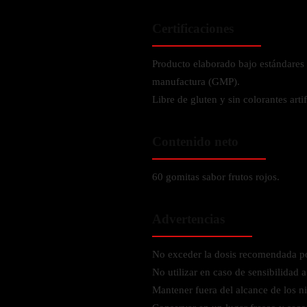
Verdes y Super Alimentos
L-Carnitna
Cordyceps
Fosfatidilserina
Certificaciones
Vinagre de Sidra de Manzana
Maitake
BEBIDAS
Melena de Leon
Frijol Blanco
Melena de León
Producto elaborado bajo estándares 
Ginkgo Biloba
Batidos de proteínas
Reishi
manufactura (GMP).
SOPORTE DE ENERGÍA
Pregnenolone
Hidratacion y Electrolitos
Libre de gluten y sin colorantes artif
Omegas
Vitamina B12
Suplementos de Betabel
Contenido neto
ARTICULACIONES & ÓSEO
Ginseng
Colageno
Suplementos de Té Verde
60 gomitas sabor frutos rojos.
Cúrcuma
Suplementos de Abeja
Glucosamina condroitina
Advertencias
BEBIDAS Y SNACKS
Boswellia
Acido Hialuronato
No exceder la dosis recomendada por
Batidos sustitutivos de comida
No utilizar en caso de sensibilidad a
Batidos de Proteina
INTESTINAL & DIGESTIÓN
Mantener fuera del alcance de los n
Barras de Proteinas