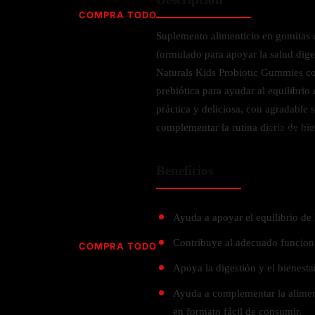
Jabón
Vitamina D
COMPRA TODO
Sérums
Jengibre
Suplemento alimenticio en gomitas c
MULTIVITAMÍNICOS
Creatina
Ginkgo Biloba
formulado para apoyar la salud dige
BELLEZA DESDE ADENTRO
Hidratación y Electrolitos
Hierba de San Juan
Para hombres
Naturals Kids Probiotic Gummies co
Proteína Vegana
Colágeno
Hoja de olivo
prebiótica para ayudar al equilibrio 
Para mujeres
Biotina
práctica y deliciosa, con agradable s
Hierbabuena
Para niños
PROTEÍNAS
complementar la rutina diaria de bien
Alimentos
Ácido hialurónico
Berberina
HIERBAS L-N
Proteina Whey
Prenatal y postnatal
CUIDADO DEL CABELLO
Beneficios
Proteína Isolada
Maca
POR PREOCUPACIÓN
Proteína Vegana
Estilizado del cabello
Moringa
Proteína Vegetariana
Shampoo y acondicionador
Lavanda
Ayuda a apoyar el equilibrio de la
NAC
Proteínas Especiales
Licopeno
Corazón y Cardiobascular
Contribuye al adecuado funciona
COMPRA TODO
CUIDADO FACIAL
Luteina
Articulaciones
Apoya la digestión y el bienestar
RESISTENCIA
Tés Herbales
Sérums
Salud para Hombres
Ayuda a complementar la aliment
HIERBAS O-R
Hidratacion y Electrollitos
NAD
Limpiador Facial
Salud para Mujeres
en formato fácil de consumir.