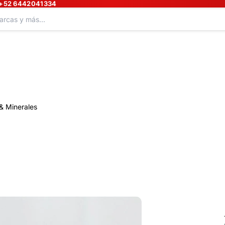
+52 6442041334
& Minerales