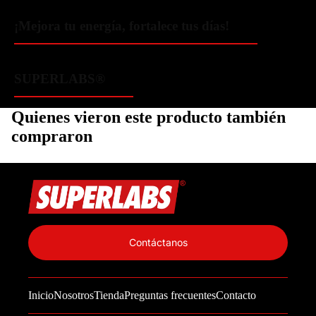
¡Mejora tu energía, fortalece tus días!
SUPERLABS®
Quienes vieron este producto también
compraron
Política de privacidad
Información de contacto
Contáctanos
Política de reembolso
Términos del servicio
Inicio
Nosotros
Tienda
Preguntas frecuentes
Contacto
Política de envío