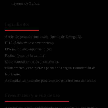
mayores de 3 años.
Ingredientes
Aceite de pescado purificado (fuente de Omega-3).
DHA (ácido docosahexaenoico).
EPA (ácido eicosapentaenoico).
Pectina (base de la gomita).
Sabor natural de frutas (Tutti Frutti).
Edulcorantes y excipientes permitidos según formulación del
fabricante.
Antioxidantes naturales para conservar la frescura del aceite.
Presentación y modo de uso
Administrar la cantidad indicada en la etiqueta del producto o