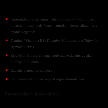
Espermidina (
Spermidine trihydrochloride
) – Compuesto
bioactivo presente de forma natural en ciertos alimentos y
tejidos vegetales.
Tiamina / Vitamina B1 (
Thiamine Mononitrate
o
Thiamine
Hydrochloride
).
Zinc (
Zinc Citrate
o fuente equivalente de zinc de alta
biodisponibilidad).
Cápsula vegetal de celulosa.
Excipientes de origen vegetal según formulación.
Presentacion y modo de uso