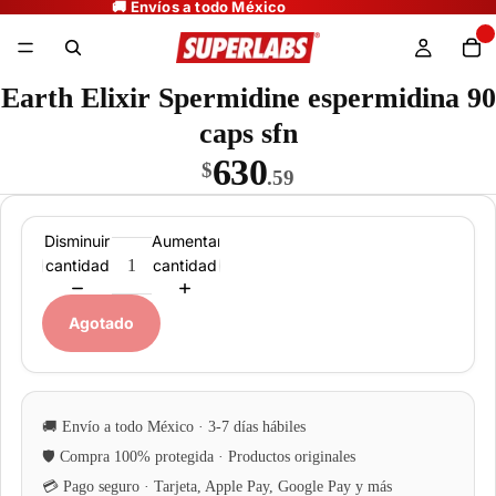
Earth Elixir Spermidine espermidina 90
caps sfn
630
$
.59
Disminuir
Aumentar
cantidad
cantidad
Agotado