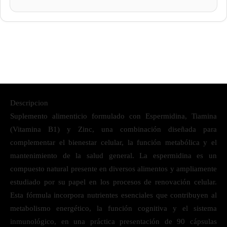
Descripcion
Suplemento alimenticio formulado con Espermidina, Tiamina
(Vitamina B1) y Zinc, una combinación diseñada para
complementar el bienestar celular, la función metabólica y el
mantenimiento de la salud general. La espermidina es un
compuesto natural presente en diversos alimentos y ampliamente
estudiado por su papel en los procesos de renovación celular.
Esta fórmula incorpora nutrientes esenciales que contribuyen al
metabolismo energético, la función cognitiva y el sistema
inmunológico, en una práctica presentación de 90 cápsulas