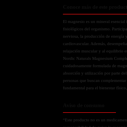
Zinc
Conoce más de este produc
Oregano
Glutatión
El magnesio es un mineral esencial 
fisiológicos del organismo. Particip
Saúco
nerviosa, la producción de energía 
BIENESTAR FEMENINO
cardiovascular. Además, desempeña 
relajación muscular y al equilibrio 
Soporte Hormonal
Nordic Naturals Magnesium Comple
Soporte Urinario
cuidadosamente formulada de magne
Belleza
absorción y utilización por parte de
Probióticos para Mujer
personas que buscan complementar 
fundamental para el bienestar físico
BIENESTAR MASCULINO
Aviso de consumo
Resistencia
Salud sexual
“Este producto no es un medicament
Salud para próstata