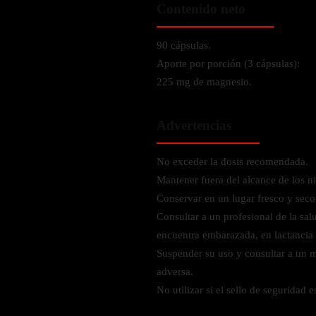
Probiótico
Contenido neto
Bebidas Energeticas
Enzimas Digestivas
POR OBJETIVOS
90 cápsulas.
Fibra
Aporte por porción (3 cápsulas):
Aloe Vera
Aumento de masa muscular
225 mg de magnesio.
Jengibre
Desarrollo de resistencia
Pérdida de peso
Advertencias
SOPORTE DE ESTRÉS
Apoyo para entrenamiento
Magnesio
No exceder la dosis recomendada.
Ashwagandha
Mantener fuera del alcance de los n
Gaba
Conservar en un lugar fresco y seco
Consultar a un profesional de la sal
SAMe
encuentra embarazada, en lactancia 
L-Teanina
Suspender su uso y consultar a un m
adversa.
INMUNIDAD
No utilizar si el sello de seguridad e
Vitamina D