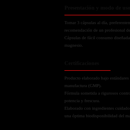
Verdes y Super Alimentos
L-Carnitna
Cordyceps
Presentación y modo de us
Fosfatidilserina
Vinagre de Sidra de Manzana
Maitake
BEBIDAS
Melena de Leon
Frijol Blanco
Melena de León
Tomar 3 cápsulas al día, preferente
Ginkgo Biloba
Batidos de proteínas
recomendación de un profesional de 
Reishi
SOPORTE DE ENERGÍA
Pregnenolone
Hidratacion y Electrolitos
Cápsulas de fácil consumo diseñada
Omegas
magnesio.
Vitamina B12
Suplementos de Betabel
ARTICULACIONES & ÓSEO
Certificaciones
Ginseng
Colageno
Suplementos de Té Verde
Producto elaborado bajo estándares 
Cúrcuma
Suplementos de Abeja
manufactura (GMP).
Glucosamina condroitina
Fórmula sometida a rigurosos contro
BEBIDAS Y SNACKS
Boswellia
potencia y frescura.
Acido Hialuronato
Batidos sustitutivos de comida
Elaborado con ingredientes cuidado
una óptima biodisponibilidad del m
Batidos de Proteina
INTESTINAL & DIGESTIÓN
Barras de Proteinas