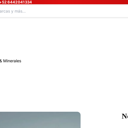
+52 6442041334
& Minerales
N