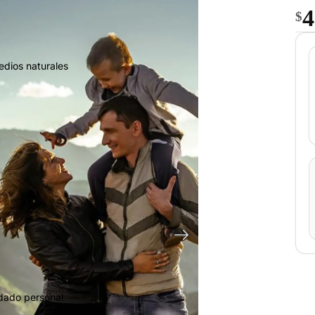
4
$
edios naturales
idado personal